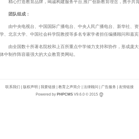
精心打造教育品牌，竭诚构建服务平台,推广创新教育理念，携手共
团队组成：
由中央电视台、中国国际广播电台、中央人民广播电台、新华社、资
学、北京大学、中国社会科学院教授等多名专家学者担任编播顾问和嘉宾
由全国数十所著名院校和上百所重点中学倾力支持和协作，形成庞大
体中制作阵容最强大的大众教育类网站。
联系我们
|
版权声明
|
我要链接
|
教育之声简介
|
法律顾问
|
广告服务
|
友情链接
Powered by
PHPCMS
V9.6.0
© 2015