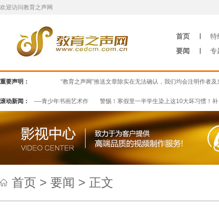
欢迎访问教育之声网
首页
特
要闻
专
重要声明：
“教育之声网”推送文章除实在无法确认，我们均会注明作者及来源。部
斗吧少年——青少年书画艺术作
滚动新闻：
警惕！寒假里一半学生染上这10大坏习惯！补
首页
>
要闻
> 正文