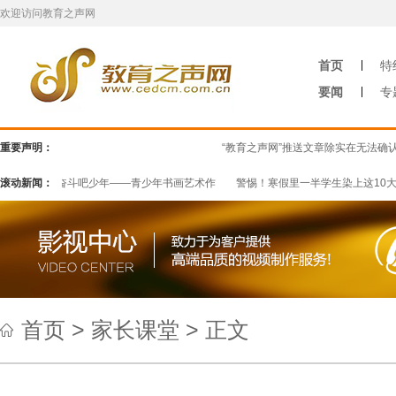
欢迎访问教育之声网
首页
特
要闻
专
重要声明：
“教育之声网”推送文章除实在无法确认
滚动新闻：
同心向党 奋斗吧少年——青少年书画艺术作
警惕！寒假里一半学生染上这10大
首页
>
家长课堂
> 正文