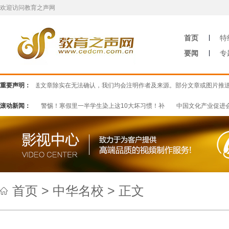
欢迎访问教育之声网
首页
特
要闻
专
网”推送文章除实在无法确认，我们均会注明作者及来源。部分文章或图片推送时未能
重要声明：
艺术作
滚动新闻：
警惕！寒假里一半学生染上这10大坏习惯！补
中国文化产业促进会语
首页
>
中华名校
> 正文