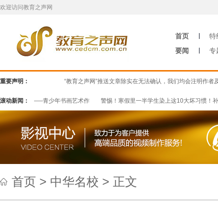
欢迎访问教育之声网
首页
特
要闻
专
重要声明：
“教育之声网”推送文章除实在无法确认，我们均会注明作者及来源
奋斗吧少年——青少年书画艺术作
滚动新闻：
警惕！寒假里一半学生染上这10大坏习惯！补
首页
>
中华名校
> 正文